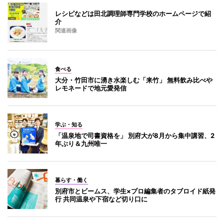
レシピなどは田北調理師専門学校のホームページで紹
介
関連画像
食べる
大分・竹田市に湧き水楽しむ「来竹」 無料飲み比べや
レモネードで地元愛発信
学ぶ・知る
「温泉地で司書資格を」 別府大が8月から集中講習、2
年ぶり＆九州唯一
暮らす・働く
別府市とビームス、学生×プロ編集者のタブロイド紙発
行 共同温泉や下宿など切り口に