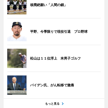
核廃絶願い「人間の鎖」
平野、今季限りで現役引退 プロ野球
松山は１１位浮上 米男子ゴルフ
バイデン氏、がん転移で激痛
もっと見る