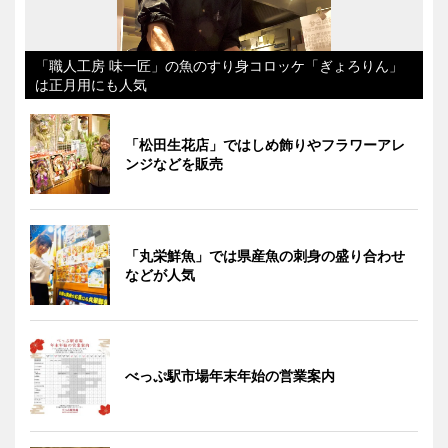
「職人工房 味一匠」の魚のすり身コロッケ「ぎょろりん」
は正月用にも人気
「松田生花店」ではしめ飾りやフラワーアレ
ンジなどを販売
「丸栄鮮魚」では県産魚の刺身の盛り合わせ
などが人気
べっぷ駅市場年末年始の営業案内