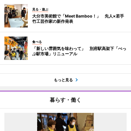
見る・遊ぶ
大分市美術館で「Meet Bamboo！」 先人×若手
竹工芸作家の新作発表
食べる
「新しい雰囲気を味わって」 別府駅高架下「べっ
ぷ駅市場」リニューアル
もっと見る
暮らす・働く