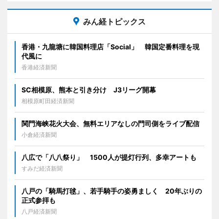
みん経トピックス
香港・九龍塘に韓国料理店「Social」 韓国定番料理を現
代風に
香港経済新聞
SC相模原、熊本と引き分け J3リーグ開幕
相模原町田経済新聞
関門海峡花火大会、無料エリアなしの門司側をライブ配信
小倉経済新聞
八広で「八八祭り」 1500人が提灯行列、多幸アートも
すみだ経済新聞
八戸の「騎馬打毬」、若手騎手の姿勇ましく 20年ぶりの
正式参拝も
八戸経済新聞