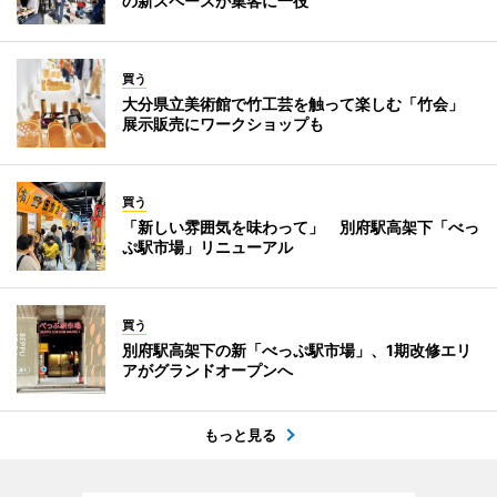
の新スペースが集客に一役
買う
大分県立美術館で竹工芸を触って楽しむ「竹会」
展示販売にワークショップも
買う
「新しい雰囲気を味わって」 別府駅高架下「べっ
ぷ駅市場」リニューアル
買う
別府駅高架下の新「べっぷ駅市場」、1期改修エリ
アがグランドオープンへ
もっと見る