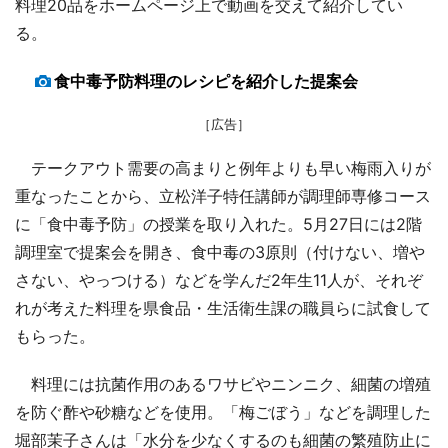
料理20品をホームページ上で動画を交えて紹介してい
る。
食中毒予防料理のレシピを紹介した提案会
［広告］
テークアウト需要の高まりと例年よりも早い梅雨入りが
重なったことから、立松洋子特任講師が調理師専修コース
に「食中毒予防」の授業を取り入れた。5月27日には2階
調理室で提案会を開き、食中毒の3原則（付けない、増や
さない、やっつける）などを学んだ2年生11人が、それぞ
れが考えた料理を県食品・生活衛生課の職員らに試食して
もらった。
料理には抗菌作用のあるワサビやニンニク、細菌の増殖
を防ぐ酢や砂糖などを使用。「梅ごぼう」などを調理した
堀部茉子さんは「水分を少なくするのも細菌の繁殖防止に