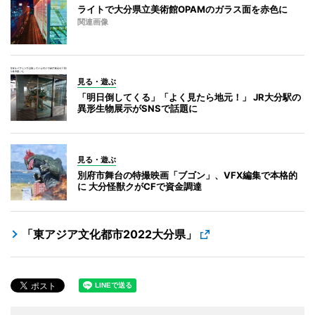
ライトで大分県立美術館OPAMのガラス面を赤色に
関連画像
見る・遊ぶ
「明日倒してくる」「よく見たら地元！」 JR大分駅の
異形生物展示がSNSで話題に
見る・遊ぶ
別府市舞台の特撮映画「ブゴン」、VFX編集で本格的
に 大分怪獣クがCFで資金調達
「東アジア文化都市2022大分県」