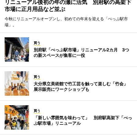
リニューアル後初の年の瀬に活気 別府駅の高架下
市場に正月用品など並ぶ
今秋にリニューアルオープンし、初めての年末を迎える「べっぷ駅市
場」。
買う
別府駅「べっぷ駅市場」リニューアル2カ月 3つ
の新スペースが集客に一役
買う
大分県立美術館で竹工芸を触って楽しむ「竹会」
展示販売にワークショップも
買う
「新しい雰囲気を味わって」 別府駅高架下「べっ
ぷ駅市場」リニューアル