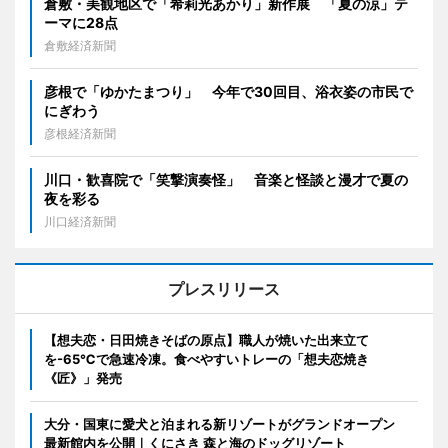
倉敷・美観地区で「希莉光あかり」新作展 「夏の涼」テ
ーマに28点
倉敷経済新聞
彦根で「ゆかたまつり」 今年で30回目、浴衣姿の市民で
にぎわう
彦根経済新聞
川口・歓喜院で「笑撃演奏怪」 音楽と怪談と漫才で夏の
夜を彩る
川口経済新聞
プレスリリース
【想夫恋・日田焼きそばの原点】職人が焼いた出来立て
を-65℃で急速冷凍。食べやすいトレーの「想夫恋焼き
《匠》」発売
大分・国東に愛犬と泊まれる新リゾートがグランドオープン
最新館内を公開｜くにさき 森と海のドッグリゾート