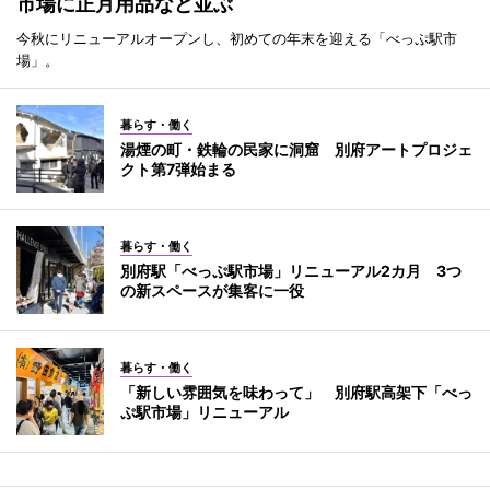
市場に正月用品など並ぶ
今秋にリニューアルオープンし、初めての年末を迎える「べっぷ駅市
場」。
暮らす・働く
湯煙の町・鉄輪の民家に洞窟 別府アートプロジェ
クト第7弾始まる
暮らす・働く
別府駅「べっぷ駅市場」リニューアル2カ月 3つ
の新スペースが集客に一役
暮らす・働く
「新しい雰囲気を味わって」 別府駅高架下「べっ
ぷ駅市場」リニューアル