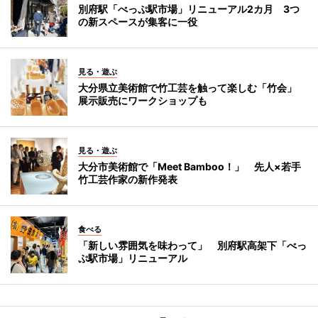
別府駅「べっぷ駅市場」リニューアル2カ月 3つ
の新スペースが集客に一役
見る・遊ぶ
大分県立美術館で竹工芸を触って楽しむ「竹会」
展示販売にワークショップも
見る・遊ぶ
大分市美術館で「Meet Bamboo！」 先人×若手
竹工芸作家の新作発表
食べる
「新しい雰囲気を味わって」 別府駅高架下「べっ
ぷ駅市場」リニューアル