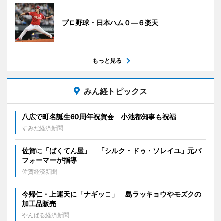
プロ野球・日本ハム０―６楽天
もっと見る
みん経トピックス
八広で町名誕生60周年祝賀会 小池都知事も祝福
すみだ経済新聞
佐賀に「ばくてん屋」 「シルク・ドゥ・ソレイユ」元パ
フォーマーが指導
佐賀経済新聞
今帰仁・上運天に「ナギッコ」 島ラッキョウやモズクの
加工品販売
やんばる経済新聞