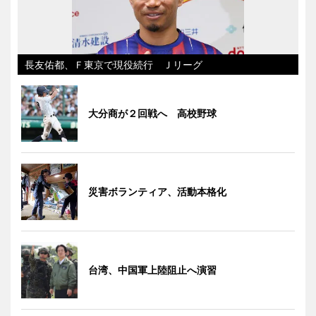
長友佑都、Ｆ東京で現役続行 Ｊリーグ
大分商が２回戦へ 高校野球
災害ボランティア、活動本格化
台湾、中国軍上陸阻止へ演習