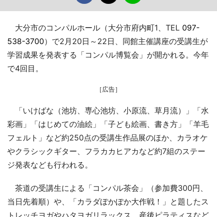
大分市のコンパルホール（大分市府内町1、TEL
097-
538-3700
）で2月20日～22日、同館主催講座の受講生が
学習成果を発表する「コンパル博覧会」が開かれる。今年
で4回目。
［広告］
「いけばな（池坊、専心池坊、小原流、草月流）」「水
彩画」「はじめての油絵」「子ども絵画、書き方」「羊毛
フェルト」など約250点の受講生作品展のほか、カラオケ
やクラシックギター、フラカカヒアカなど約7組のステー
ジ発表なども行われる。
茶道の受講生による「コンパル茶会」（参加費300円、
当日先着順）や、「カラダぽかぽか大作戦！」と題したス
トレッチヨガやハタヨガリラックス、産後ピラティスなど