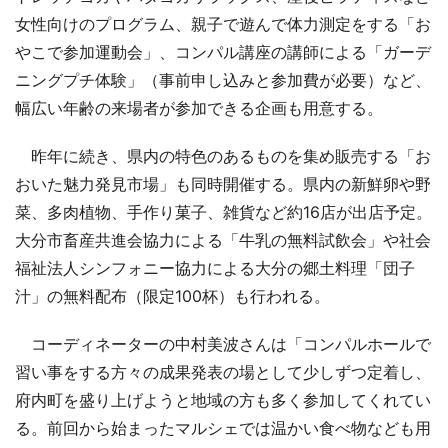
女性向けのプログラム、親子で遊んで体力測定をする「お
やこで参加運動会」、コンパル講座の講師による「ガーデ
ニングプチ体験」（事前申し込みと参加費が必要）など、
幅広い年齢の来場者が参加できる企画も用意する。
昨年に続き、県内の特色のあるものを集め販売する「お
おいた魅力発見市場」も同時開催する。県内の新鮮卵や野
菜、多肉植物、手作り菓子、雑貨など約16店が出店予定。
大分市畜産共進会協力による「牛乳の無料試飲会」や社会
福祉法人シンフォニー協力による大分の郷土料理「団子
汁」の無料配布（限定100杯）も行われる。
コーディネーターの中村美波さんは「コンパルホールで
習い事をする方々の成果発表の場として少しずつ定着し、
府内町を盛り上げようと地域の方も多く参加してくれてい
る。前回から始まったマルシェでは温かい食べ物なども用