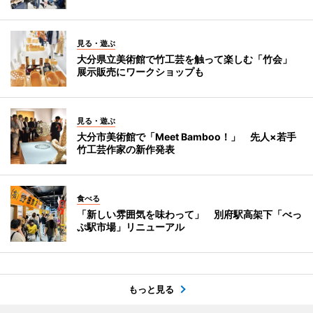
見る・遊ぶ
大分県立美術館で竹工芸を触って楽しむ「竹会」
展示販売にワークショップも
見る・遊ぶ
大分市美術館で「Meet Bamboo！」 先人×若手
竹工芸作家の新作発表
食べる
「新しい雰囲気を味わって」 別府駅高架下「べっ
ぷ駅市場」リニューアル
もっと見る