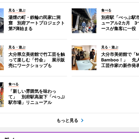
見る・遊ぶ
食べる
湯煙の町・鉄輪の民家に洞
別府駅「べっぷ駅
窟 別府アートプロジェクト
ューアル2カ月 3
第7弾始まる
ースが集客に一役
見る・遊ぶ
見る・遊ぶ
大分県立美術館で竹工芸を触
大分市美術館で「M
って楽しむ「竹会」 展示販
Bamboo！」 先
売にワークショップも
工芸作家の新作発
食べる
「新しい雰囲気を味わっ
て」 別府駅高架下「べっぷ
駅市場」リニューアル
もっと見る