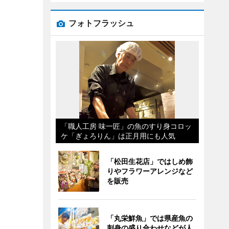
フォトフラッシュ
「職人工房 味一匠」の魚のすり身コロッ
ケ「ぎょろりん」は正月用にも人気
「松田生花店」ではしめ飾
りやフラワーアレンジなど
を販売
「丸栄鮮魚」では県産魚の
刺身の盛り合わせなどが人