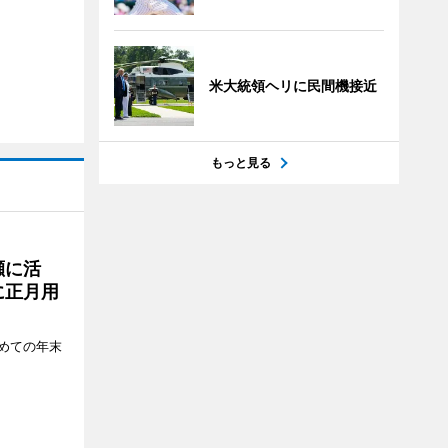
米大統領ヘリに民間機接近
もっと見る
瀬に活
に正月用
めての年末