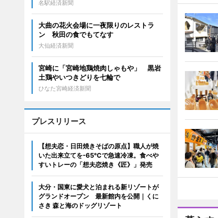
名駅経済新聞
大曲の花火会場に一夜限りのレストラ
ン 秋田の食でもてなす
大仙経済新聞
宮崎に「宮崎地鶏焼肉しゃもや」 黒岩
土鶏やいつきどりを七輪で
ひなた宮崎経済新聞
プレスリリース
【想夫恋・日田焼きそばの原点】職人が焼
いた出来立てを-65℃で急速冷凍。食べや
すいトレーの「想夫恋焼き《匠》」発売
大分・国東に愛犬と泊まれる新リゾートが
グランドオープン 最新館内を公開｜くに
さき 森と海のドッグリゾート