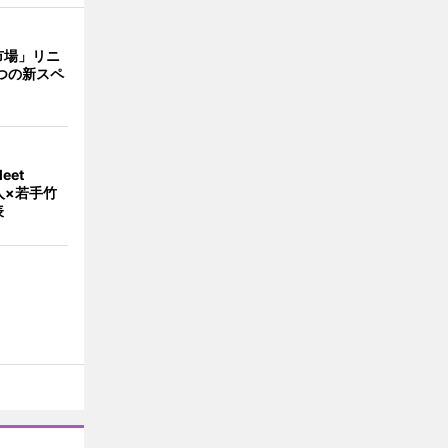
市場」リニ
つの新スペ
eet
人×若手竹
表