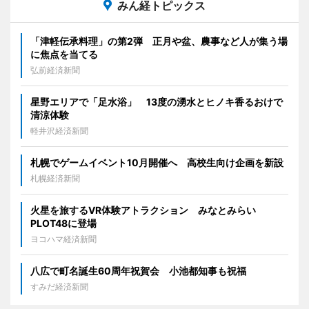
みん経トピックス
「津軽伝承料理」の第2弾 正月や盆、農事など人が集う場
に焦点を当てる
弘前経済新聞
星野エリアで「足水浴」 13度の湧水とヒノキ香るおけで
清涼体験
軽井沢経済新聞
札幌でゲームイベント10月開催へ 高校生向け企画を新設
札幌経済新聞
火星を旅するVR体験アトラクション みなとみらい
PLOT48に登場
ヨコハマ経済新聞
八広で町名誕生60周年祝賀会 小池都知事も祝福
すみだ経済新聞