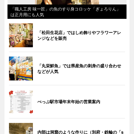
「職人工房 味一匠」の魚のすり身コロッケ「ぎょろりん」
は正月用にも人気
「松田生花店」ではしめ飾りやフラワーアレ
ンジなどを販売
「丸栄鮮魚」では県産魚の刺身の盛り合わせ
などが人気
べっぷ駅市場年末年始の営業案内
内部は洞窟のような作りに（別府・鉄輪の「s