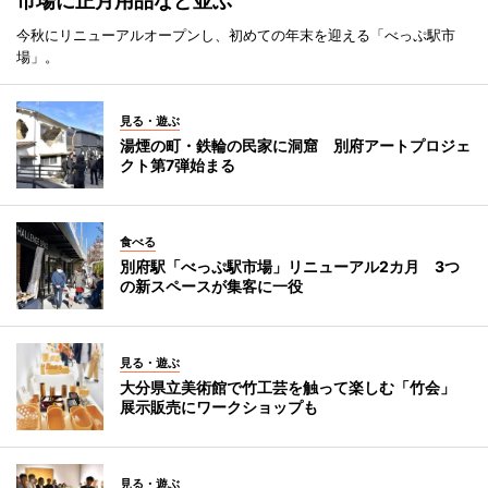
市場に正月用品など並ぶ
今秋にリニューアルオープンし、初めての年末を迎える「べっぷ駅市
場」。
見る・遊ぶ
湯煙の町・鉄輪の民家に洞窟 別府アートプロジェ
クト第7弾始まる
食べる
別府駅「べっぷ駅市場」リニューアル2カ月 3つ
の新スペースが集客に一役
見る・遊ぶ
大分県立美術館で竹工芸を触って楽しむ「竹会」
展示販売にワークショップも
見る・遊ぶ