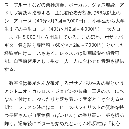
ス、フルートなどの楽器演奏、ボーカル、ジャズ理論、ア
ドリブ実践を指導する。主に初心者が対象で56歳以上の
シニアコース（40分×月3回＝7,000円）、小学生から大学
生までの学生コース（40分×月2回＝4,000円）、大人コ
ース（同5,000円）を用意している。このほか、ボサノバ
ギター弾き語り専門科（60分×月2回＝7,000円）といった
経験者向けコースもある。レッスンは動画撮影や録音可
能。自宅練習用として生徒一人一人に合わせた音源も提供
する。
教室名は長尾さんが敬愛するボサノバの生みの親という
アントニオ・カルロス・ジョビンの名曲「三月の水」にち
なんで付けた。ゆったりと落ち着いて音楽と向き合える空
間で、レッスン時にはコーヒースペシャリストの資格を持
つ長尾さんが自家焙煎（ばいせん）の香り高い一杯を振る
舞う。退職後にギターを始めたという70代男性は「初心