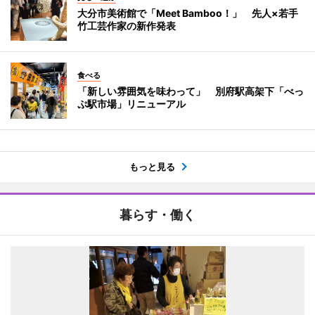
大分市美術館で「Meet Bamboo！」 先人×若手
竹工芸作家の新作発表
食べる
「新しい雰囲気を味わって」 別府駅高架下「べっ
ぷ駅市場」リニューアル
もっと見る
暮らす・働く