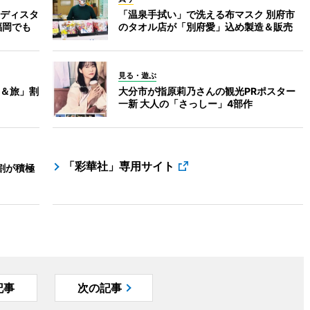
ディスタ
「温泉手拭い」で洗える布マスク 別府市
福岡でも
のタオル店が「別府愛」込め製造＆販売
見る・遊ぶ
＆旅」割
大分市が指原莉乃さんの観光PRポスター
一新 大人の「さっしー」4部作
「彩華社」専用サイト
割が積極
記事
次の記事