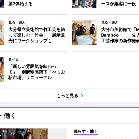
第7弾始まる
ースが集客に一役
見る・遊ぶ
見る・遊ぶ
大分県立美術館で竹工芸を触
大分市美術館で「M
って楽しむ「竹会」 展示販
Bamboo！」 先
売にワークショップも
工芸作家の新作発
食べる
「新しい雰囲気を味わっ
て」 別府駅高架下「べっぷ
駅市場」リニューアル
もっと見る
・働く
暮らす・働く