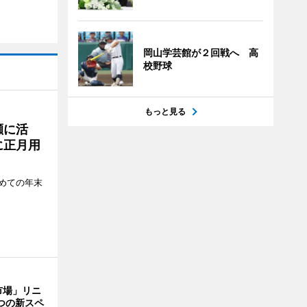
岡山学芸館が２回戦へ 高
校野球
もっと見る
瀬に活
に正月用
めての年末
市場」リニ
つの新スペ