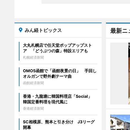
みん経トピックス
最新ニ
大丸札幌店で任天堂ポップアップスト
ア 「どうぶつの森」特設エリアも
札幌経済新聞
OMO5函館で「函館夜景の日」 手回し
オルガンで野外劇テーマ曲
函館経済新聞
香港・九龍塘に韓国料理店「Social」
韓国定番料理を現代風に
香港経済新聞
SC相模原、熊本と引き分け J3リーグ
開幕