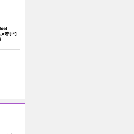
eet
人×若手竹
表