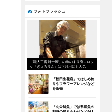
フォトフラッシュ
「職人工房 味一匠」の魚のすり身コロッ
ケ「ぎょろりん」は正月用にも人気
「松田生花店」ではしめ飾
りやフラワーアレンジなど
を販売
「丸栄鮮魚」では県産魚の
刺身の盛り合わせなどが人