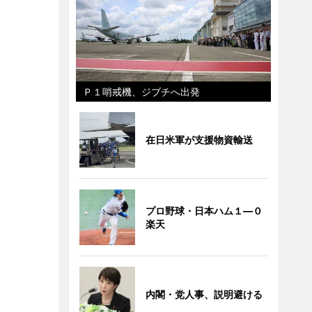
Ｐ１哨戒機、ジブチへ出発
在日米軍が支援物資輸送
プロ野球・日本ハム１―０
楽天
内閣・党人事、説明避ける