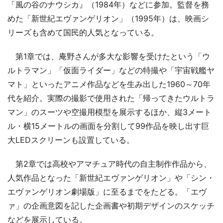
「風の谷のナウシカ』（1984年）などに参加。監督を務
めた「新世紀エヴァンゲリオン」（1995年）は、映画シ
リーズも含めて国民的人気となっている。
第1章では、庵野さんが多大な影響を受けたという「ウ
ルトラマン」「仮面ライダー」などの特撮や「宇宙戦艦ヤ
マト」といったアニメ作品などを生み出した1960～70年
代を紹介。実際の撮影で使用された「帰ってきたウルトラ
マン」のスーツや空撮用模型を展示するほか、縦3メート
ル・横15メートルの画面を分割して99作品を映し出す巨
大LEDスクリーンも設置している。
第2章では高校やアマチュア時代の自主制作作品から、
人気作品となった「新世紀エヴァンゲリオン」や「シン・
エヴァンゲリオン劇場版」に至るまでをたどる。「エヴ
ァ」の企画意図を記した企画書や初期デザインのスケッチ
などを展示している。