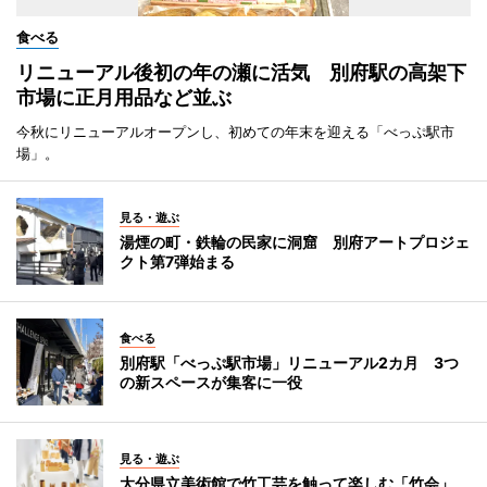
食べる
リニューアル後初の年の瀬に活気 別府駅の高架下
市場に正月用品など並ぶ
今秋にリニューアルオープンし、初めての年末を迎える「べっぷ駅市
場」。
見る・遊ぶ
湯煙の町・鉄輪の民家に洞窟 別府アートプロジェ
クト第7弾始まる
食べる
別府駅「べっぷ駅市場」リニューアル2カ月 3つ
の新スペースが集客に一役
見る・遊ぶ
大分県立美術館で竹工芸を触って楽しむ「竹会」