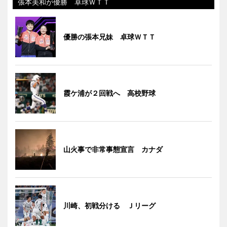
張本美和が優勝 卓球ＷＴＴ
優勝の張本兄妹 卓球ＷＴＴ
霞ケ浦が２回戦へ 高校野球
山火事で非常事態宣言 カナダ
川崎、初戦分ける Ｊリーグ