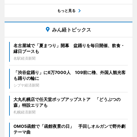
もっと見る
みん経トピックス
名古屋城で「夏まつり」開幕 盆踊りを毎日開催、飲食・
縁日ブースも
名駅経済新聞
「渋谷盆踊り」に6万7000人 109前に櫓、外国人観光客
も踊りの輪に
シブヤ経済新聞
大丸札幌店で任天堂ポップアップストア 「どうぶつの
森」特設エリアも
札幌経済新聞
OMO5函館で「函館夜景の日」 手回しオルガンで野外劇
テーマ曲