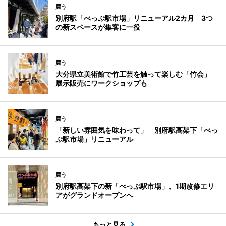
買う
別府駅「べっぷ駅市場」リニューアル2カ月 3つ
の新スペースが集客に一役
買う
大分県立美術館で竹工芸を触って楽しむ「竹会」
展示販売にワークショップも
買う
「新しい雰囲気を味わって」 別府駅高架下「べっ
ぷ駅市場」リニューアル
買う
別府駅高架下の新「べっぷ駅市場」、1期改修エリ
アがグランドオープンへ
もっと見る