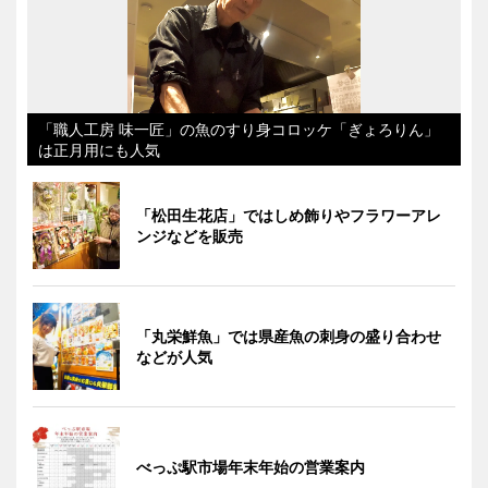
「職人工房 味一匠」の魚のすり身コロッケ「ぎょろりん」
は正月用にも人気
「松田生花店」ではしめ飾りやフラワーアレ
ンジなどを販売
「丸栄鮮魚」では県産魚の刺身の盛り合わせ
などが人気
べっぷ駅市場年末年始の営業案内