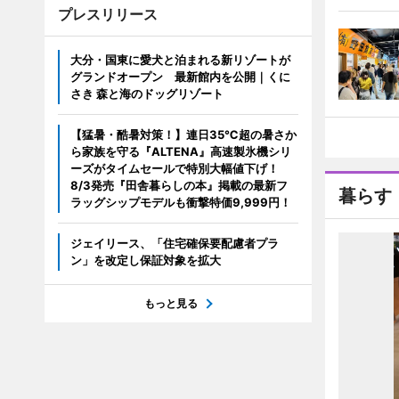
プレスリリース
大分・国東に愛犬と泊まれる新リゾートが
グランドオープン 最新館内を公開｜くに
さき 森と海のドッグリゾート
【猛暑・酷暑対策！】連日35℃超の暑さか
ら家族を守る『ALTENA』高速製氷機シリ
ーズがタイムセールで特別大幅値下げ！
8/3発売『田舎暮らしの本』掲載の最新フ
暮らす
ラッグシップモデルも衝撃特価9,999円！
ジェイリース、「住宅確保要配慮者プラ
ン」を改定し保証対象を拡大
もっと見る