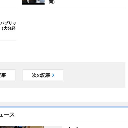
聞）
会パブリッ
合（大分経
記事
次の記事
ュース