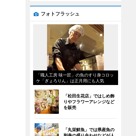
フォトフラッシュ
「職人工房 味一匠」の魚のすり身コロッ
ケ「ぎょろりん」は正月用にも人気
「松田生花店」ではしめ飾
りやフラワーアレンジなど
を販売
「丸栄鮮魚」では県産魚の
刺身の盛り合わせなどが人