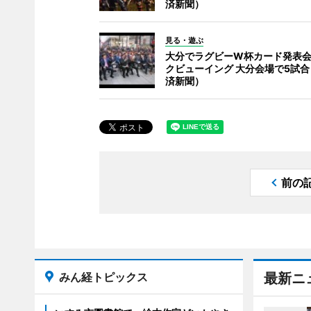
済新聞）
見る・遊ぶ
大分でラグビーW杯カード発表
クビューイング 大分会場で5試
済新聞）
前の
みん経トピックス
最新ニ