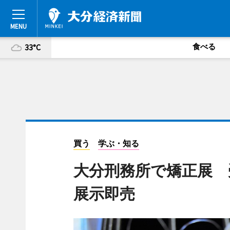
食べる
33°C
買う
学ぶ・知る
大分刑務所で矯正展 
展示即売