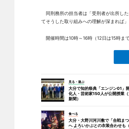
同刑務所の担当者は「受刑者が出所した
てそうした取り組みへの理解が深まれば」
開催時間は10時～16時（12日は15時ま
見る・遊ぶ
大分で知的祭典「エンジン01」開
化人・芸術家150人が公開授業
新聞）
食べる
大分・大野川河川敷で「合戦まつ
へ よろいかぶとの衣装合わせも