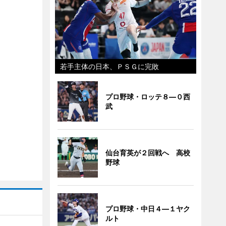
若手主体の日本、ＰＳＧに完敗
プロ野球・ロッテ８―０西
武
仙台育英が２回戦へ 高校
野球
プロ野球・中日４―１ヤク
ルト