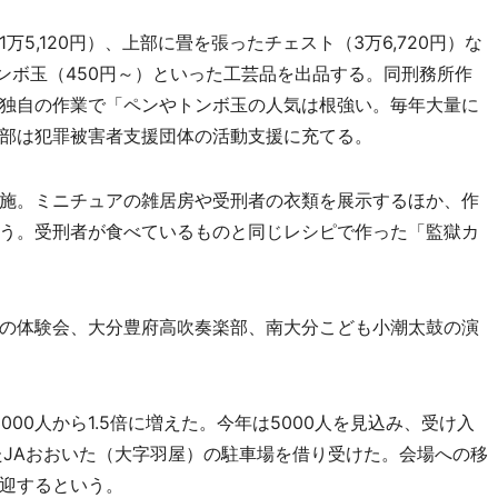
,120円）、上部に畳を張ったチェスト（3万6,720円）な
トンボ玉（450円～）といった工芸品を出品する。同刑務所作
独自の作業で「ペンやトンボ玉の人気は根強い。毎年大量に
部は犯罪被害者支援団体の活動支援に充てる。
施。ミニチュアの雑居房や受刑者の衣類を展示するほか、作
う。受刑者が食べているものと同じレシピで作った「監獄カ
の体験会、大分豊府高吹奏楽部、南大分こども小潮太鼓の演
00人から1.5倍に増えた。今年は5000人を見込み、受け入
たJAおおいた（大字羽屋）の駐車場を借り受けた。会場への移
迎するという。