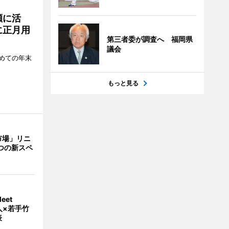
瀬に活
に正月用
第三者委が調査へ 福岡県
議会
めての年末
もっと見る
市場」リニ
つの新スペ
eet
人×若手竹
表