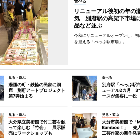
食べる
リニューアル後初の年の
気 別府駅の高架下市場
品など並ぶ
今秋にリニューアルオープンし、初
を迎える「べっぷ駅市場」。
見る・遊ぶ
食べる
湯煙の町・鉄輪の民家に洞
別府駅「べっぷ駅
窟 別府アートプロジェクト
ューアル2カ月 3
第7弾始まる
ースが集客に一役
見る・遊ぶ
見る・遊ぶ
大分県立美術館で竹工芸を触
大分市美術館で「M
って楽しむ「竹会」 展示販
Bamboo！」 先
売にワークショップも
工芸作家の新作発