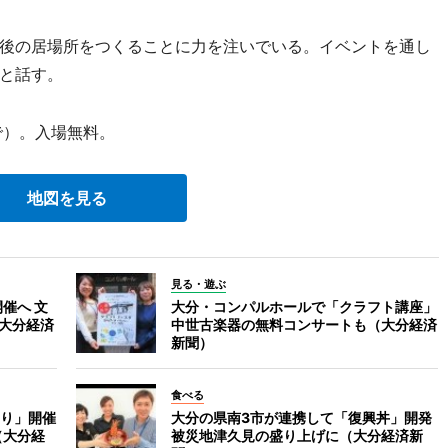
後の居場所をつくることに力を注いでいる。イベントを通し
と話す。
で）。入場無料。
地図を見る
見る・遊ぶ
催へ 文
大分・コンパルホールで「クラフト講座」
（大分経済
中世古楽器の無料コンサートも（大分経済
新聞）
食べる
り」開催
大分の県南3市が連携して「復興丼」開発
（大分経
被災地津久見の盛り上げに（大分経済新