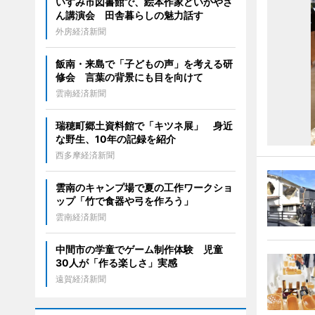
いすみ市図書館で、絵本作家どいかやさ
ん講演会 田舎暮らしの魅力話す
外房経済新聞
飯南・来島で「子どもの声」を考える研
修会 言葉の背景にも目を向けて
雲南経済新聞
瑞穂町郷土資料館で「キツネ展」 身近
な野生、10年の記録を紹介
西多摩経済新聞
雲南のキャンプ場で夏の工作ワークショ
ップ「竹で食器や弓を作ろう」
雲南経済新聞
中間市の学童でゲーム制作体験 児童
30人が「作る楽しさ」実感
遠賀経済新聞