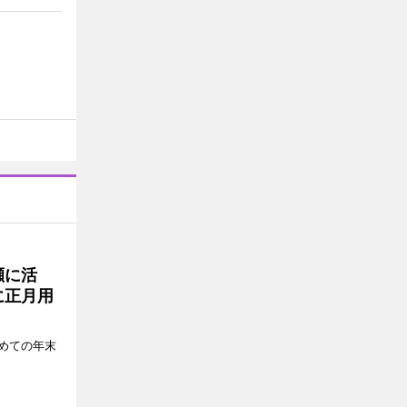
瀬に活
に正月用
めての年末