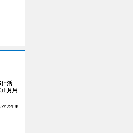
瀬に活
に正月用
めての年末