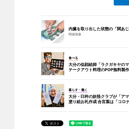
内臓を取り出した状態の「関あじ
関連画像
食べる
大分の似顔絵師「ラクガキヤのマ
テークアウト料理のPOP無料製
暮らす・働く
大分・臼杵の妖怪クラブが「アマ
塗り絵お札作成 合言葉は「コロ