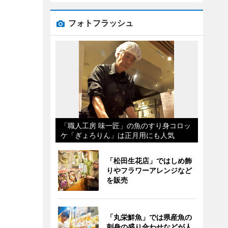
フォトフラッシュ
「職人工房 味一匠」の魚のすり身コロッ
ケ「ぎょろりん」は正月用にも人気
「松田生花店」ではしめ飾
りやフラワーアレンジなど
を販売
「丸栄鮮魚」では県産魚の
刺身の盛り合わせなどが人