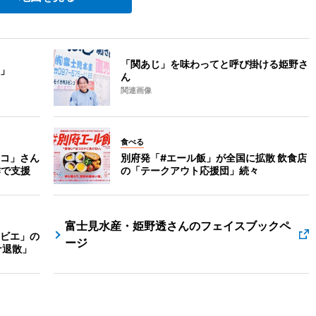
「関あじ」を味わってと呼び掛ける姫野さ
」
ん
関連画像
食べる
コ」さん
別府発「#エール飯」が全国に拡散 飲食店
作で支援
の「テークアウト応援団」続々
富士見水産・姫野透さんのフェイスブックペ
ビエ」の
ージ
ナ退散」