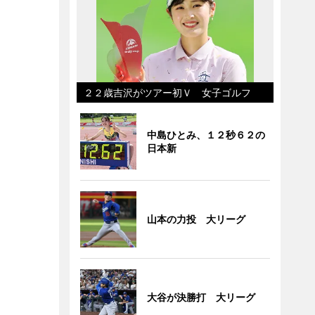
２２歳吉沢がツアー初Ｖ 女子ゴルフ
中島ひとみ、１２秒６２の
日本新
山本の力投 大リーグ
大谷が決勝打 大リーグ