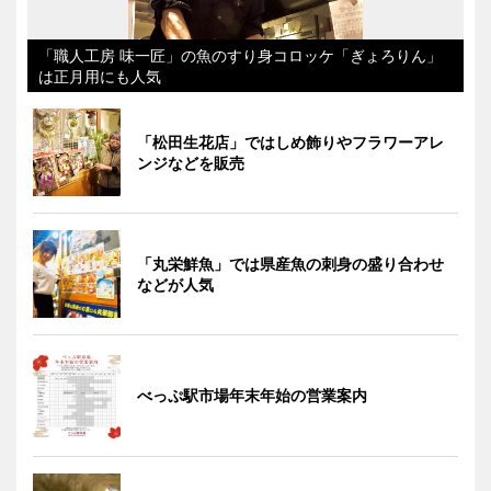
「職人工房 味一匠」の魚のすり身コロッケ「ぎょろりん」
は正月用にも人気
「松田生花店」ではしめ飾りやフラワーアレ
ンジなどを販売
「丸栄鮮魚」では県産魚の刺身の盛り合わせ
などが人気
べっぷ駅市場年末年始の営業案内