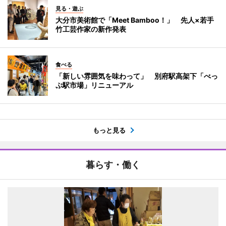
見る・遊ぶ
大分市美術館で「Meet Bamboo！」 先人×若手
竹工芸作家の新作発表
食べる
「新しい雰囲気を味わって」 別府駅高架下「べっ
ぷ駅市場」リニューアル
もっと見る
暮らす・働く