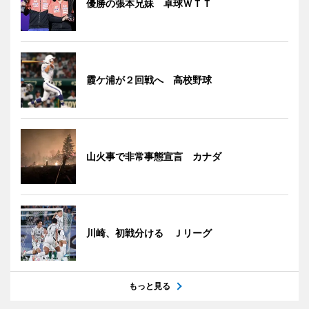
優勝の張本兄妹 卓球ＷＴＴ
霞ケ浦が２回戦へ 高校野球
山火事で非常事態宣言 カナダ
川崎、初戦分ける Ｊリーグ
もっと見る