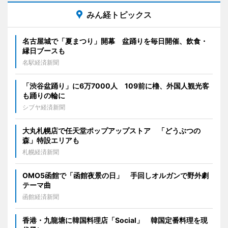
みん経トピックス
名古屋城で「夏まつり」開幕 盆踊りを毎日開催、飲食・
縁日ブースも
名駅経済新聞
「渋谷盆踊り」に6万7000人 109前に櫓、外国人観光客
も踊りの輪に
シブヤ経済新聞
大丸札幌店で任天堂ポップアップストア 「どうぶつの
森」特設エリアも
札幌経済新聞
OMO5函館で「函館夜景の日」 手回しオルガンで野外劇
テーマ曲
函館経済新聞
香港・九龍塘に韓国料理店「Social」 韓国定番料理を現